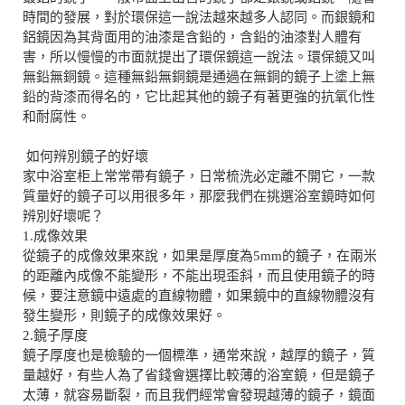
時間的發展，對於環保這一說法越來越多人認同。而銀鏡和
鋁鏡因為其背面用的油漆是含鉛的，含鉛的油漆對人體有
害，所以慢慢的市面就提出了環保鏡這一說法。環保鏡又叫
無鉛無銅鏡。這種無鉛無銅鏡是通過在無銅的鏡子上塗上無
鉛的背漆而得名的，它比起其他的鏡子有著更強的抗氧化性
和耐腐性。
如何辨別鏡子的好壞
家中浴室柜上常常帶有鏡子，日常梳洗必定離不開它，一款
質量好的鏡子可以用很多年，那麼我們在挑選浴室鏡時如何
辨別好壞呢？
1.成像效果
從鏡子的成像效果來說，如果是厚度為5mm的鏡子，在兩米
的距離內成像不能變形，不能出現歪斜，而且使用鏡子的時
候，要注意鏡中遠處的直線物體，如果鏡中的直線物體沒有
發生變形，則鏡子的成像效果好。
2.鏡子厚度
鏡子厚度也是檢驗的一個標準，通常來說，越厚的鏡子，質
量越好，有些人為了省錢會選擇比較薄的浴室鏡，但是鏡子
太薄，就容易斷裂，而且我們經常會發現越薄的鏡子，鏡面