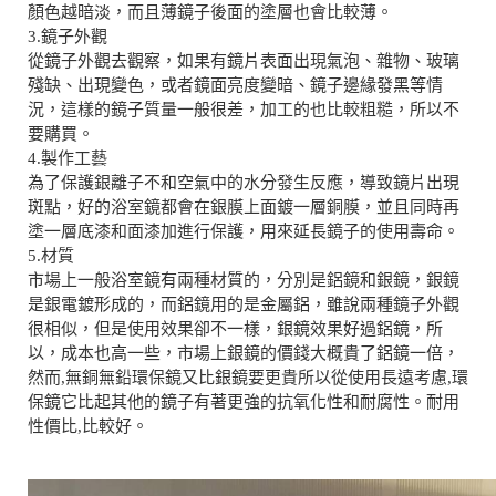
顏色越暗淡，而且薄鏡子後面的塗層也會比較薄。
3.鏡子外觀
從鏡子外觀去觀察，如果有鏡片表面出現氣泡、雜物、玻璃
殘缺、出現變色，或者鏡面亮度變暗、鏡子邊緣發黑等情
況，這樣的鏡子質量一般很差，加工的也比較粗糙，所以不
要購買。
4.製作工藝
為了保護銀離子不和空氣中的水分發生反應，導致鏡片出現
斑點，好的浴室鏡都會在銀膜上面鍍一層銅膜，並且同時再
塗一層底漆和面漆加進行保護，用來延長鏡子的使用壽命。
5.材質
市場上一般浴室鏡有兩種材質的，分別是鋁鏡和銀鏡，銀鏡
是銀電鍍形成的，而鋁鏡用的是金屬鋁，雖說兩種鏡子外觀
很相似，但是使用效果卻不一樣，銀鏡效果好過鋁鏡，所
以，成本也高一些，市場上銀鏡的價錢大概貴了鋁鏡一倍，
然而,無銅無鉛環保鏡又比銀鏡要更貴所以從使用長遠考慮,環
保鏡它比起其他的鏡子有著更強的抗氧化性和耐腐性。耐用
性價比,比較好。