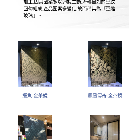
加工,因其圖案多以迴旋生動,流轉自如的雲紋
回勾組成,產品圖案多變化,故而稱其為『雲雕
玻璃』。
鱷魚-金茶鏡
鳳凰傳奇-金茶鏡