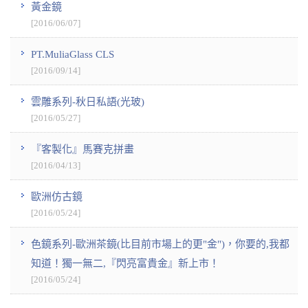
黃金鏡
[2016/06/07]
PT.MuliaGlass CLS
[2016/09/14]
雲雕系列-秋日私語(光玻)
[2016/05/27]
『客製化』馬賽克拼畫
[2016/04/13]
歐洲仿古鏡
[2016/05/24]
色鏡系列-歐洲茶鏡(比目前市場上的更"金")，你要的,我都
知道！獨一無二,『閃亮富貴金』新上市！
[2016/05/24]